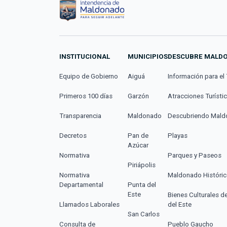
INSTITUCIONAL
MUNICIPIOS
DESCUBRE MALD
Equipo de Gobierno
Aiguá
Información para el 
Primeros 100 días
Garzón
Atracciones Turísti
Transparencia
Maldonado
Descubriendo Mal
Decretos
Pan de
Playas
Azúcar
Normativa
Parques y Paseos
Piriápolis
Normativa
Maldonado Históri
Departamental
Punta del
Este
Bienes Culturales d
Llamados Laborales
del Este
San Carlos
Consulta de
Pueblo Gaucho