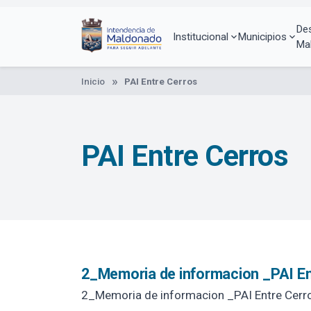
Pasar
al
De
contenido
Institucional
Municipios
Ma
principal
Inicio
PAI Entre Cerros
PAI Entre Cerros
2_Memoria de informacion _PAI En
2_Memoria de informacion _PAI Entre Cer