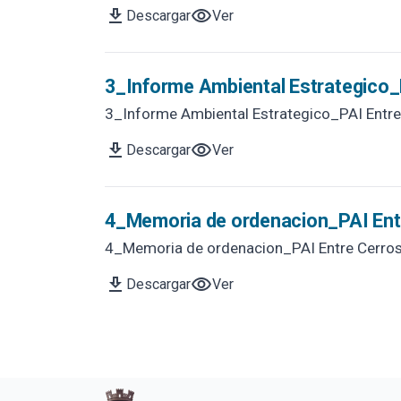
download
visibility
Descargar
Ver
3_Informe Ambiental Estrategico_
3_Informe Ambiental Estrategico_PAI Entr
download
visibility
Descargar
Ver
4_Memoria de ordenacion_PAI Ent
4_Memoria de ordenacion_PAI Entre Cerro
download
visibility
Descargar
Ver