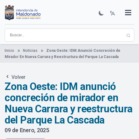
Pasar
al
contenido
Institucional
Municipios
Descubre Maldonado
Comunicación
Servicios
Guía De Trámites
Ver Noticias
principal
Inicio
Noticias
Zona Oeste: IDM Anunció Concreción de
Mirador En Nueva Carrara y Reestructura del Parque La Cascada
Volver
Zona Oeste: IDM anunció
concreción de mirador en
Nueva Carrara y reestructura
del Parque La Cascada
09 de Enero, 2025