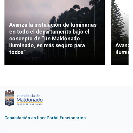
Avanza la instalación de luminarias
en todo el departamento bajo el
concepto de “un Maldonado
iluminado, es más seguro para
Avanza
todos”
ilumin
Capacitación en línea
Portal Funcionarios