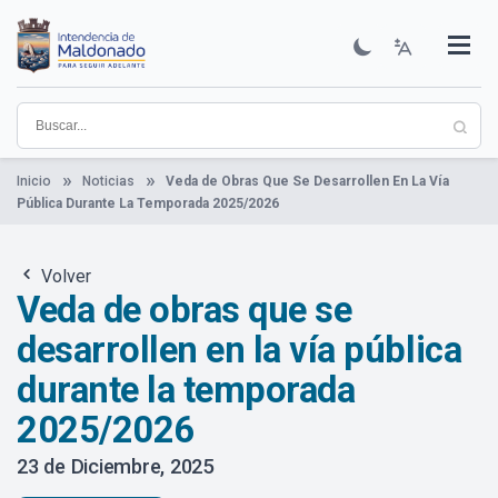
Pasar
al
contenido
Institucional
Municipios
Descubre Maldonado
Comunicación
Servicios
Guía De Trámites
Ver Noticias
principal
Inicio
Noticias
Veda de Obras Que Se Desarrollen En La Vía
Pública Durante La Temporada 2025/2026
Volver
Veda de obras que se
desarrollen en la vía pública
durante la temporada
2025/2026
23 de Diciembre, 2025