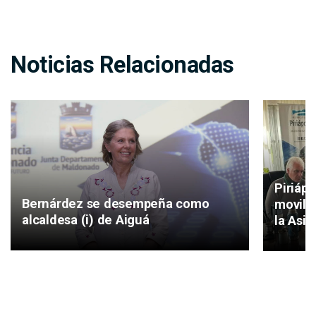
Noticias Relacionadas
Piriáp
Bernárdez se desempeña como
movilid
alcaldesa (i) de Aiguá
la Asis