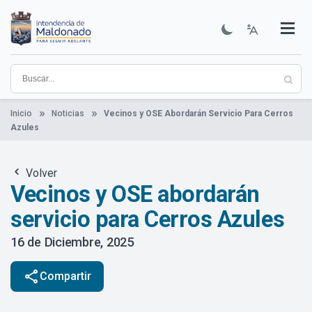
Pasar
al
contenido
Institucional
Municipios
Descubre Maldonado
Comunicación
Servicios
Guía De Trámites
Ver Noticias
principal
Inicio
Noticias
Vecinos y OSE Abordarán Servicio Para Cerros
Azules
Volver
Vecinos y OSE abordarán
servicio para Cerros Azules
16 de Diciembre, 2025
share
Compartir