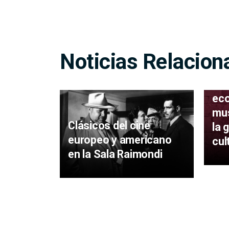
Noticias Relacion
Mus
la 
eco
mus
Clásicos del cine
la 
europeo y americano
cul
en la Sala Raimondi