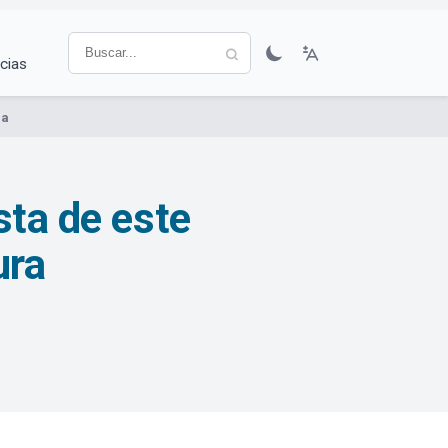
cias
ra
sta de este
ura