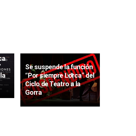
ta
ca
”
Se suspende la función
la
“Por siempre Lorca” del
Sala Can
Ciclo de Teatro a la
música y
Gorra
fin de s