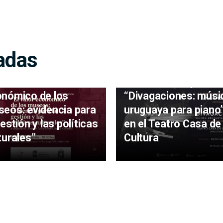
adas
eo Mazzoni recibirá
conferencia “El valor
Javier Toledo presen
nómico de los
“Divagaciones: músi
eos: evidencia para
uruguaya para piano
gestión y las políticas
en el Teatro Casa de 
turales”
Cultura