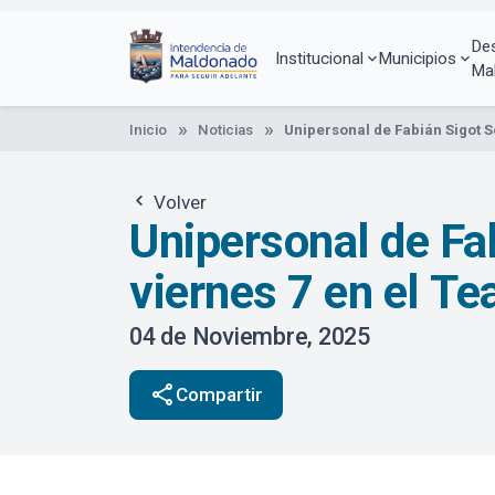
Pasar
al
De
contenido
Institucional
Municipios
Ma
principal
Inicio
Noticias
Unipersonal de Fabián Sigot S
Volver
Unipersonal de Fab
viernes 7 en el Te
04 de Noviembre, 2025
share
Compartir