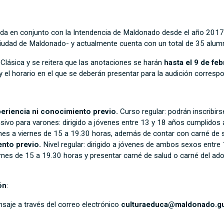
ada en conjunto con la Intendencia de Maldonado desde el año 2017
 ciudad de Maldonado- y actualmente cuenta con un total de 35 alum
Clásica y se reitera que las anotaciones se harán
hasta el 9 de feb
 el horario en el que se deberán presentar para la audición correspo
periencia ni conocimiento previo.
Curso regular: podrán inscribir
nsivo para varones: dirigido a jóvenes entre 13 y 18 años cumplidos 
lunes a viernes de 15 a 19.30 horas, además de contar con carné de s
ento previo.
Nivel regular: dirigido a jóvenes de ambos sexos entre
ernes de 15 a 19.30 horas y presentar carné de salud o carné del ado
ón
:
saje a través del correo electrónico
culturaeduca@maldonado.g