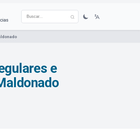
cias
Maldonado
regulares e
n Maldonado