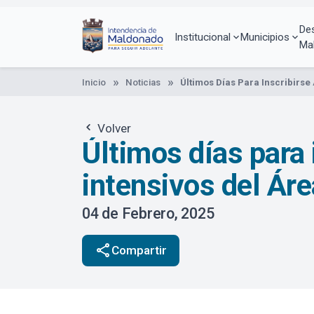
Pasar
al
De
contenido
Institucional
Municipios
Ma
principal
Inicio
Noticias
Últimos Días Para Inscribirse
Volver
Últimos días para 
intensivos del Ár
04 de Febrero, 2025
share
Compartir