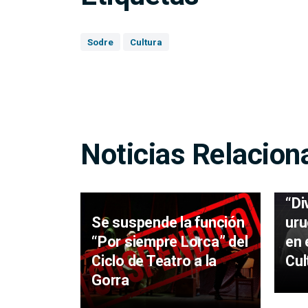
Sodre
Cultura
Noticias Relacion
Jav
“Di
uru
Se suspende la función
en 
“Por siempre Lorca” del
Cul
Ciclo de Teatro a la
Gorra