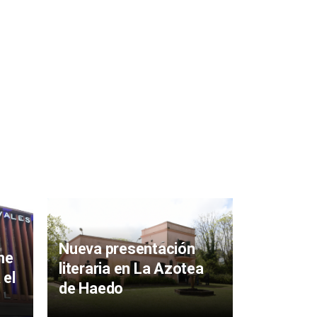
Presenta
“Mis bat
tendrá l
Nueva presentación
ne
de la Cul
literaria en La Azotea
 el
de Haedo