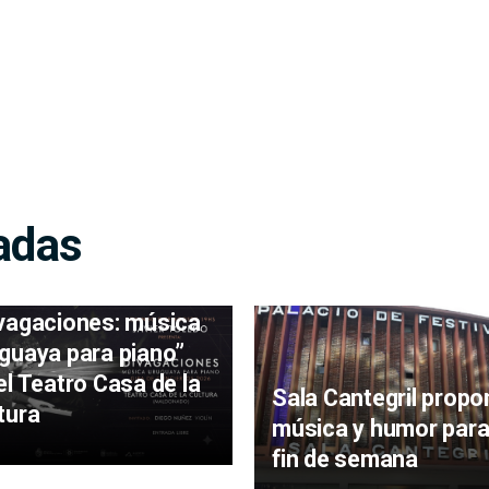
adas
ier Toledo presenta
vagaciones: música
guaya para piano”
el Teatro Casa de la
Sala Cantegril propo
tura
música y humor para
fin de semana