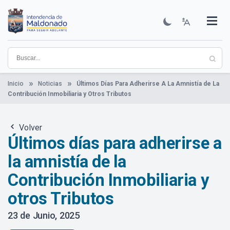
Pasar
al
contenido
Institucional
Municipios
Descubre Maldonado
Comunicación
Servicios
Guía De Trámites
Ver Noticias
principal
Inicio
Noticias
Últimos Días Para Adherirse A La Amnistía de La
Contribución Inmobiliaria y Otros Tributos
Volver
Últimos días para adherirse a
la amnistía de la
Contribución Inmobiliaria y
otros Tributos
23 de Junio, 2025