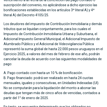
vencimiento a la fecha de la concreción del pago contado o
suscripción del convenio, no aplicándose a dicho ejercicio las
bonificaciones establecidas en los artículos 3º literal A) y 4º
literal A) del Decreto 4105/25.
Los deudores del impuesto de Contribución Inmobiliaria y demás
tributos que se liquidan conjuntamente, para los cuales el
Impuesto de Contribución Inmobiliaria Urbana y Suburbana, el
Adicional Impuesto General Municipal, el Adicional Impuesto de
Alumbrado Público y el Adicional de Videovigilancia Pública
representó la suma global de hasta 22.000 pesos uruguayos en el
Ejercicio 2025, a valores del mes de febrero de ese año, podrán
cancelar la deuda de acuerdo con las siguientes modalidades de
pago:
Pago contado con hasta un 10 % de bonificación.
Pago financiado: podrá ser realizado en hasta 24 cuotas
mensuales, iguales y consecutivas, en Unidades Indexadas (UI).
No se computarán para la liquidación del monto a abonar las
deudas que tengan más de cinco años de vencidas, contados a
partir del 1° de enero de 2025.
En tanto, se encuentra determinado que los obligados no