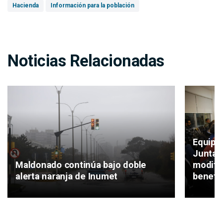
Hacienda
Información para la población
Noticias Relacionadas
Equipo
Junta 
Maldonado continúa bajo doble
modifi
alerta naranja de Inumet
benefi