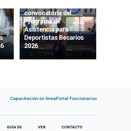
Apertura de
convocatoria del
Comien
Programa de
inscripc
Asistencia para
becas qu
as
Deportistas Becarios
Municipi
26
2026
Maldon
Capacitación en línea
Portal Funcionarios
GUÍA DE
VER
CONTACTO