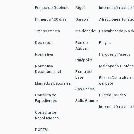
Equipo de Gobierno
Aiguá
Información para el 
Primeros 100 días
Garzón
Atracciones Turísti
Transparencia
Maldonado
Descubriendo Mal
Decretos
Pan de
Playas
Azúcar
Normativa
Parques y Paseos
Piriápolis
Normativa
Maldonado Históri
Departamental
Punta del
Este
Bienes Culturales d
Llamados Laborales
del Este
San Carlos
Consulta de
Pueblo Gaucho
Expedientes
Solís Grande
Información para el 
Consulta de
Resoluciones
PORTAL