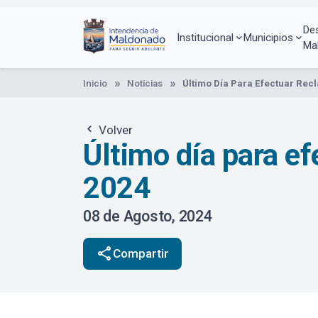
Pasar
al
De
contenido
Institucional
Municipios
Ma
principal
Inicio
Noticias
Último Día Para Efectuar Rec
Volver
Último día para e
2024
08 de Agosto, 2024
share
Compartir