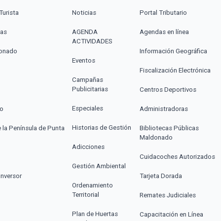
Turista
Noticias
Portal Tributario
cas
AGENDA
Agendas en línea
ACTIVIDADES
donado
Información Geográfica
Eventos
Fiscalización Electrónica
Campañas
Publicitarias
Centros Deportivos
Especiales
co
Administradoras
Historias de Gestión
e la Península de Punta
Bibliotecas Públicas
Maldonado
Adicciones
Cuidacoches Autorizados
Gestión Ambiental
Inversor
Tarjeta Dorada
Ordenamiento
Territorial
Remates Judiciales
Plan de Huertas
Capacitación en Línea