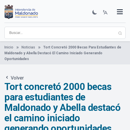
Pasar
al
contenido
Institucional
Municipios
Descubre Maldonado
Comunicación
Servicios
Guía De Trámites
Ver Noticias
principal
Inicio
Noticias
Tort Concretó 2000 Becas Para Estudiantes de
Maldonado y Abella Destacó El Camino Iniciado Generando
Oportunidades
Volver
Tort concretó 2000 becas
para estudiantes de
Maldonado y Abella destacó
el camino iniciado
generando oportunidades