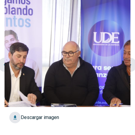
chevron_left
navigate_next
Descargar imagen