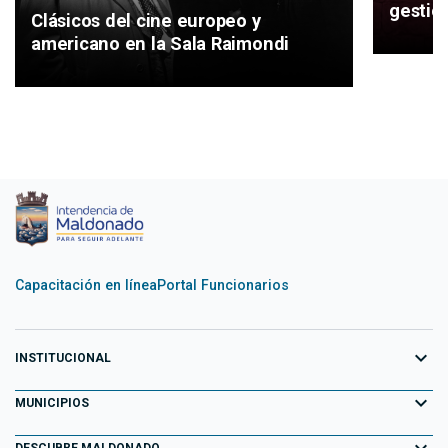
gestión
Clásicos del cine europeo y
americano en la Sala Raimondi
Capacitación en línea
Portal Funcionarios
expand_more
INSTITUCIONAL
expand_more
Equipo de Gobierno
MUNICIPIOS
Primeros 100 días
Aiguá