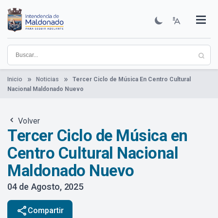
Pasar
al
contenido
Institucional
Municipios
Descubre Maldonado
Comunicación
Servicios
Guía De Trámites
Ver Noticias
principal
Inicio
Noticias
Tercer Ciclo de Música En Centro Cultural
Nacional Maldonado Nuevo
Volver
Tercer Ciclo de Música en
Centro Cultural Nacional
Maldonado Nuevo
04 de Agosto, 2025
share
Compartir