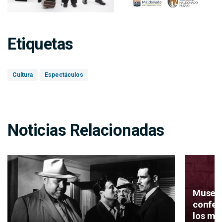
Etiquetas
Cultura
Espectáculos
Noticias Relacionadas
Museo 
confer
los mu