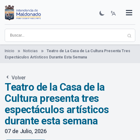
Pasar
al
contenido
Institucional
Municipios
Descubre Maldonado
Comunicación
Servicios
Guía De Trámites
Ver Noticias
principal
Inicio
Noticias
Teatro de La Casa de La Cultura Presenta Tres
Espectáculos Artísticos Durante Esta Semana
Volver
Teatro de la Casa de la
Cultura presenta tres
espectáculos artísticos
durante esta semana
07 de Julio, 2026