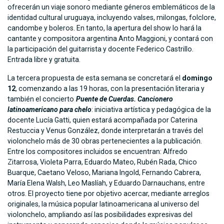
ofrecerán un viaje sonoro mediante géneros emblemáticos de la
identidad cultural uruguaya, incluyendo valses, milongas, folclore,
candombe y boleros. En tanto, la apertura del show lo hará la
cantante y compositora argentina Anto Maggioni, y contará con
la participación del guitarrista y docente Federico Castrillo.
Entrada libre y gratuita.
La tercera propuesta de esta semana se concretará el
domingo
12
, comenzando a las 19 horas, con la presentación literaria y
también el concierto
Puente de
Cuerdas. Cancionero
latinoamericano para chelo
: iniciativa artística y pedagógica de la
docente Lucía Gatti, quien estará acompañada por Caterina
Restuccia y Venus González, donde interpretarán a través del
violonchelo más de 30 obras pertenecientes a la publicación.
Entre los compositores incluidos se encuentran: Alfredo
Zitarrosa, Violeta Parra, Eduardo Mateo, Rubén Rada, Chico
Buarque, Caetano Veloso, Mariana Ingold, Fernando Cabrera,
María Elena Walsh, Leo Maslíah, y Eduardo Darnauchans, entre
otros. El proyecto tiene por objetivo acercar, mediante arreglos
originales, la música popular latinoamericana al universo del
violonchelo, ampliando así las posibilidades expresivas del