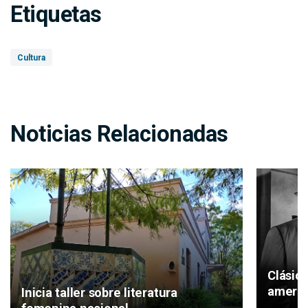
Etiquetas
Cultura
Noticias Relacionadas
Clásic
americ
Inicia taller sobre literatura