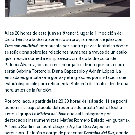
A las 20 horas de este
jueves 9
tendrá lugar la 11ª edición del
Ciclo Teatro a la Gorra abriendo su programación de julio con
Tres son multitud
, compuesta por cuatro piezas teatrales donde
se reflexiona sobre las relaciones humanas a través de un estilo
que mezcla comedia e improvisación. Bajo la dirección de
Patricia Álvarez, los actores encargados de interpretar la obra
serán Sabrina Torterolo, Diana Capezzolo y Adrián López. La
entrada es gratuita -a la gorra- y el ingreso es por invitación que
estará disponible para retirar en la Boletería del teatro desde una
hora antes de la función.
Por otro lado, a partir de las 20.30 horas del
sábado 11
se podrá
concurrir al espectáculo del reconocido artista Nacho Rocha
junto al grupo
La Mística del Plata
que está integrado por
destacados instrumentistas: Matías Romero Balado -en guitarra-,
Alfonso Santini -en contrabajo- y Ayrton Dos Anjos -en
percusión-. Estarán a cargo de presentar
Cantatas del Sur
, donde