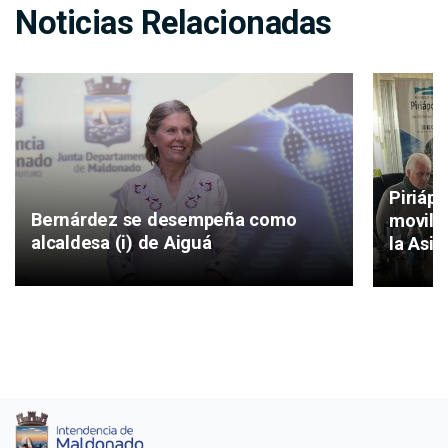
Noticias Relacionadas
Piriáp
Bernárdez se desempeña como
movilid
alcaldesa (i) de Aiguá
la Asis