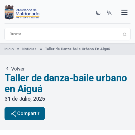
Pasar
al
contenido
Institucional
Municipios
Descubre Maldonado
Comunicación
Servicios
Guía De Trámites
Ver Noticias
principal
Inicio
Noticias
Taller de Danza-baile Urbano En Aiguá
Volver
Taller de danza-baile urbano
en Aiguá
31 de Julio, 2025
share
Compartir