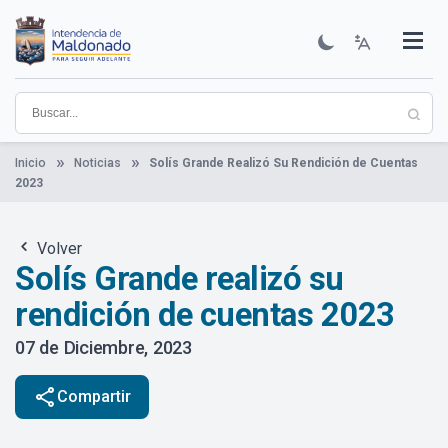
Pasar
al
contenido
Institucional
Municipios
Descubre Maldonado
Comunicación
Servicios
Guía De Trámites
Ver Noticias
principal
Inicio
Noticias
Solís Grande Realizó Su Rendición de Cuentas
2023
Volver
Solís Grande realizó su
rendición de cuentas 2023
07 de Diciembre, 2023
share
Compartir