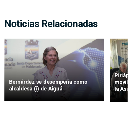
Noticias Relacionadas
Piriáp
Bernárdez se desempeña como
movilid
alcaldesa (i) de Aiguá
la Asis