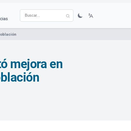
cias
Población
tó mejora en
oblación