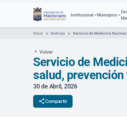
Pasar
al
De
contenido
Institucional
Municipios
Ma
principal
Inicio
Noticias
Servicio de Medicina Nuclear:
Volver
Servicio de Medic
salud, prevención 
30 de Abril, 2026
share
Compartir