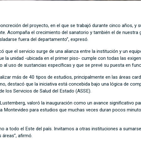
 concreción del proyecto, en el que se trabajó durante cinco años, y 
. Acompaña el crecimiento del sanatorio y también el de nuestra gen
sladarse fuera del departamento”, expresó.
icó que el servicio surge de una alianza entre la institución y un eq
 la unidad -ubicada en el primer piso- cumple con todas las exigenc
bido al uso de sustancias específicas y que se prevé su puesta en fu
realizar más de 40 tipos de estudios, principalmente en las áreas ca
mo, destacó que la iniciativa está concebida bajo una lógica de comp
e los Servicios de Salud del Estado (ASSE).
a Lustemberg, valoró la inauguración como un avance significativo par
os a Montevideo para estudios que muchas veces duran pocos minuto
ino a todo el Este del país. Invitamos a otras instituciones a sumar
 áreas”, afirmó.