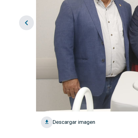
chevron_left
Descargar imagen