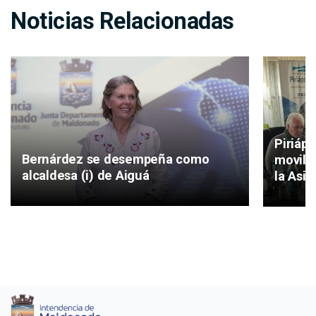
Noticias Relacionadas
Piriáp
Bernárdez se desempeña como
movilid
alcaldesa (i) de Aiguá
la Asis