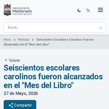
Pasar
al
contenido
Institucional
Municipios
Descubre Maldonado
Comunicación
Servicios
Guía De Trámites
Ver Noticias
principal
Inicio
Noticias
Seiscientos Escolares Carolinos Fueron
Alcanzados En El "Mes del Libro"
Volver
Seiscientos escolares
carolinos fueron alcanzados
en el "Mes del Libro"
27 de Mayo, 2026
share
Compartir