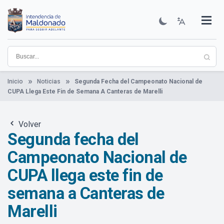
Pasar
al
contenido
Institucional
Municipios
Descubre Maldonado
Comunicación
Servicios
Guía De Trámites
Ver Noticias
principal
Inicio
Noticias
Segunda Fecha del Campeonato Nacional de
CUPA Llega Este Fin de Semana A Canteras de Marelli
Volver
Segunda fecha del
Campeonato Nacional de
CUPA llega este fin de
semana a Canteras de
Marelli