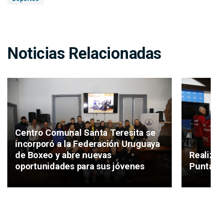
Noticias Relacionadas
Centro Comunal Santa Teresita se
incorporó a la Federación Uruguaya
de Boxeo y abre nuevas
Realiz
oportunidades para sus jóvenes
Punta 