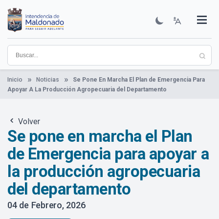
Pasar
al
contenido
Institucional
Municipios
Descubre Maldonado
Comunicación
Servicios
Guía De Trámites
Ver Noticias
principal
Inicio
Noticias
Se Pone En Marcha El Plan de Emergencia Para
Apoyar A La Producción Agropecuaria del Departamento
Volver
Se pone en marcha el Plan
de Emergencia para apoyar a
la producción agropecuaria
del departamento
04 de Febrero, 2026