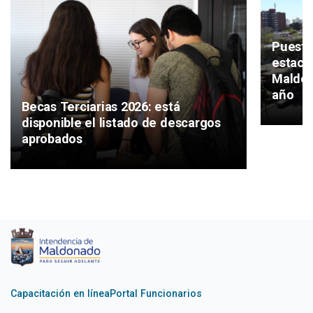
Puesta
estaci
Maldon
año
Becas Terciarias 2026: está
disponible el listado de descargos
aprobados
Capacitación en línea
Portal Funcionarios