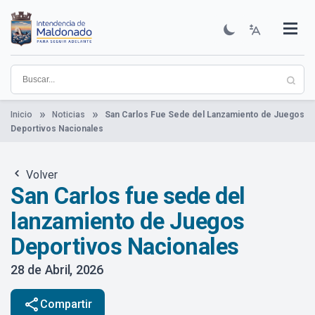
Pasar
al
contenido
Institucional
Municipios
Descubre Maldonado
Comunicación
Servicios
Guía De Trámites
Ver Noticias
principal
Inicio
Noticias
San Carlos Fue Sede del Lanzamiento de Juegos
Deportivos Nacionales
Volver
San Carlos fue sede del
lanzamiento de Juegos
Deportivos Nacionales
28 de Abril, 2026
share
Compartir