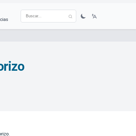
cias
orizo
rizo.