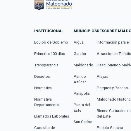
INSTITUCIONAL
MUNICIPIOS
DESCUBRE MALD
Equipo de Gobierno
Aiguá
Información para el 
Primeros 100 días
Garzón
Atracciones Turísti
Transparencia
Maldonado
Descubriendo Mal
Decretos
Pan de
Playas
Azúcar
Normativa
Parques y Paseos
Piriápolis
Normativa
Maldonado Históri
Departamental
Punta del
Este
Bienes Culturales d
Llamados Laborales
del Este
San Carlos
Consulta de
Pueblo Gaucho