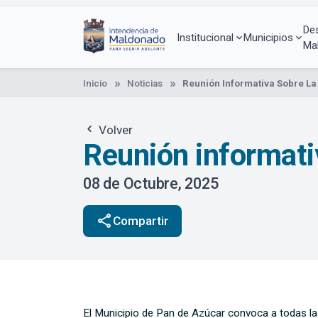
Pasar
al
De
contenido
Institucional
Municipios
Ma
principal
Inicio
Noticias
Reunión Informativa Sobre La 
Volver
Reunión informativ
08 de Octubre, 2025
share
Compartir
El Municipio de Pan de Azúcar convoca a todas las