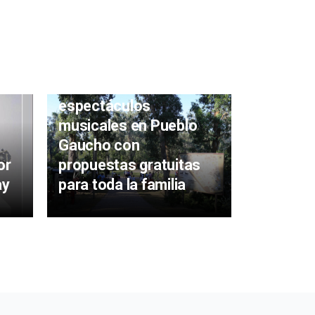
Continúan los
espectáculos
musicales en Pueblo
Gaucho con
Ezequie
or
propuestas gratuitas
presenta
ay
para toda la familia
en Punta