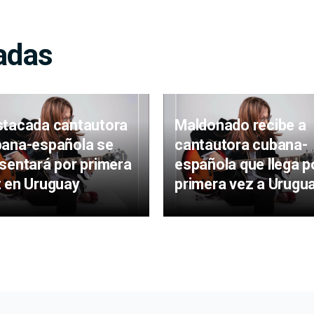
adas
tacada cantautora
Maldonado recibe a
ana-española se
cantautora cubana-
sentará por primera
española que llega p
 en Uruguay
primera vez a Urugu