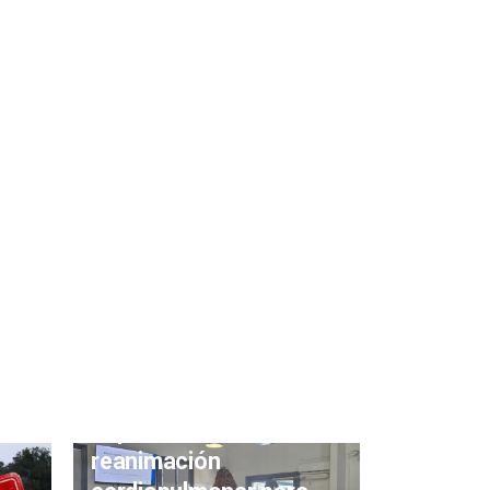
Continúan las
capacitaciones de
reanimación