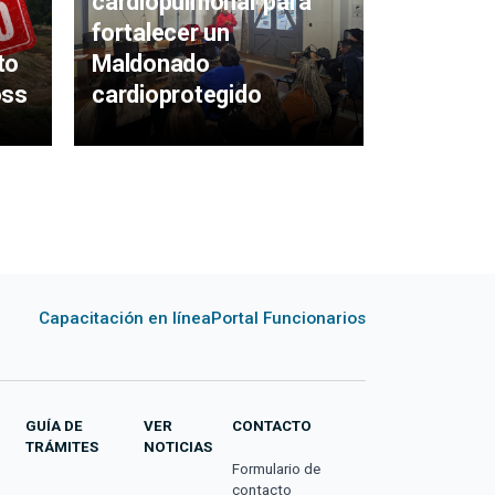
cardiopulmonar para
fortalecer un
to
Maldonado
Avanzan 
oss
cardioprotegido
Polidepo
Capacitación en línea
Portal Funcionarios
GUÍA DE
VER
CONTACTO
TRÁMITES
NOTICIAS
Formulario de
contacto