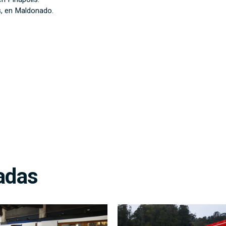
s, en Maldonado.
adas