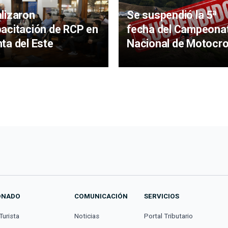
lizaron
Se suspendió la 5ª
acitación de RCP en
fecha del Campeona
ta del Este
Nacional de Motocr
ONADO
COMUNICACIÓN
SERVICIOS
Turista
Noticias
Portal Tributario