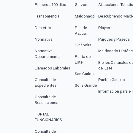
Primeros 100 días
Garzón
Atracciones Turísti
Transparencia
Maldonado
Descubriendo Mal
Decretos
Pan de
Playas
Azúcar
Normativa
Parques y Paseos
Piriápolis
Normativa
Maldonado Históri
Departamental
Punta del
Este
Bienes Culturales d
Llamados Laborales
del Este
San Carlos
Consulta de
Pueblo Gaucho
Expedientes
Solís Grande
Información para el 
Consulta de
Resoluciones
PORTAL
FUNCIONARIOS
Consulta de