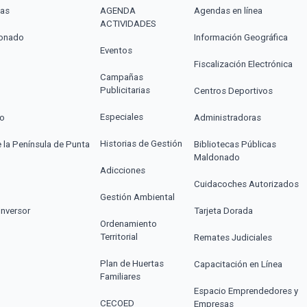
cas
AGENDA
Agendas en línea
ACTIVIDADES
donado
Información Geográfica
Eventos
Fiscalización Electrónica
Campañas
Publicitarias
Centros Deportivos
Especiales
co
Administradoras
Historias de Gestión
e la Península de Punta
Bibliotecas Públicas
Maldonado
Adicciones
Cuidacoches Autorizados
Gestión Ambiental
Inversor
Tarjeta Dorada
Ordenamiento
Territorial
Remates Judiciales
Plan de Huertas
Capacitación en Línea
Familiares
Espacio Emprendedores y
CECOED
Empresas