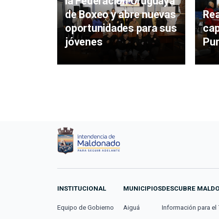
la Federación Uruguaya
de Boxeo y abre nuevas
Rea
oportunidades para sus
cap
jóvenes
Pun
INSTITUCIONAL
MUNICIPIOS
DESCUBRE MALD
Equipo de Gobierno
Aiguá
Información para el 