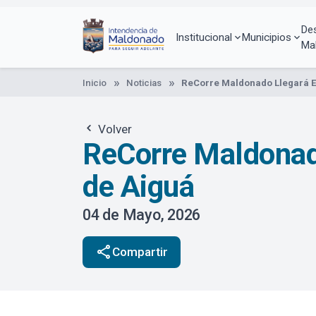
Pasar
al
De
contenido
Institucional
Municipios
Ma
principal
Inicio
Noticias
ReCorre Maldonado Llegará E
Volver
ReCorre Maldonado
de Aiguá
04 de Mayo, 2026
share
Compartir