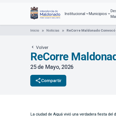
Pasar
al
De
contenido
Institucional
Municipios
Ma
principal
Inicio
Noticias
ReCorre Maldonado Convocó A
Volver
ReCorre Maldonad
25 de Mayo, 2026
share
Compartir
La ciudad de Aiguá vivió una verdadera fiesta del