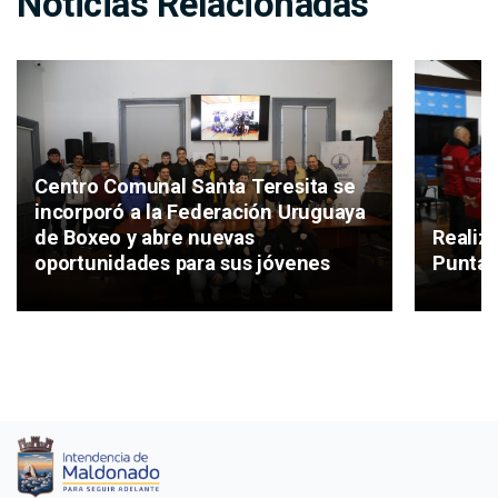
Noticias Relacionadas
Centro Comunal Santa Teresita se
incorporó a la Federación Uruguaya
de Boxeo y abre nuevas
Realiz
oportunidades para sus jóvenes
Punta 