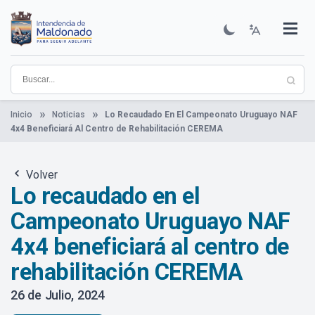
Pasar
al
contenido
Institucional
Municipios
Descubre Maldonado
Comunicación
Servicios
Guía De Trámites
Ver Noticias
principal
Inicio
Noticias
Lo Recaudado En El Campeonato Uruguayo NAF
4x4 Beneficiará Al Centro de Rehabilitación CEREMA
Volver
Lo recaudado en el
Campeonato Uruguayo NAF
4x4 beneficiará al centro de
rehabilitación CEREMA
26 de Julio, 2024