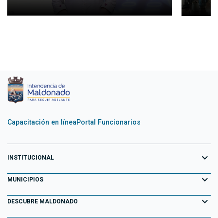
Capacitación en línea
Portal Funcionarios
expand_more
INSTITUCIONAL
expand_more
Equipo de Gobierno
MUNICIPIOS
Primeros 100 días
expand_more
Aiguá
DESCUBRE MALDONADO
Transparencia