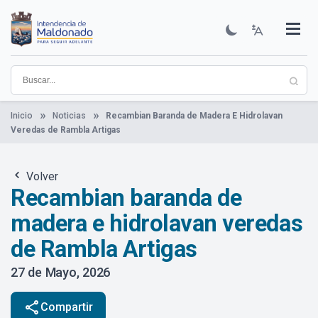
Pasar
al
contenido
Institucional
Municipios
Descubre Maldonado
Comunicación
Servicios
Guía De Trámites
Ver Noticias
principal
Inicio
Noticias
Recambian Baranda de Madera E Hidrolavan
Veredas de Rambla Artigas
Volver
Recambian baranda de
madera e hidrolavan veredas
de Rambla Artigas
27 de Mayo, 2026
share
Compartir