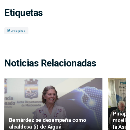
Etiquetas
Municipios
Noticias Relacionadas
Piriáp
Bernárdez se desempeña como
movilid
alcaldesa (i) de Aiguá
la Asis