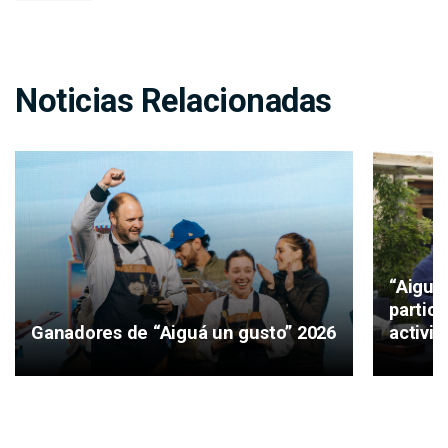
Noticias Relacionadas
“Aiguá
partici
Ganadores de “Aiguá un gusto” 2026
activid