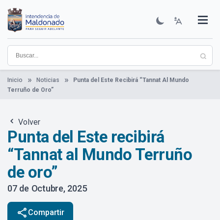
Pasar
al
contenido
Institucional
Municipios
Descubre Maldonado
Comunicación
Servicios
Guía De Trámites
Ver Noticias
principal
Inicio
Noticias
Punta del Este Recibirá “Tannat Al Mundo
Terruño de Oro”
Volver
Punta del Este recibirá
“Tannat al Mundo Terruño
de oro”
07 de Octubre, 2025
share
Compartir