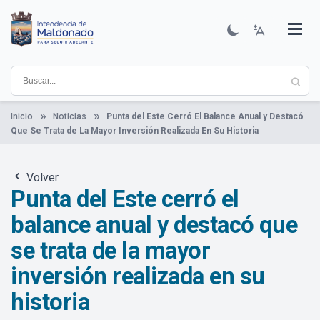
Pasar
al
contenido
Institucional
Municipios
Descubre Maldonado
Comunicación
Servicios
Guía De Trámites
Ver Noticias
principal
Inicio
Noticias
Punta del Este Cerró El Balance Anual y Destacó
Que Se Trata de La Mayor Inversión Realizada En Su Historia
Volver
Punta del Este cerró el
balance anual y destacó que
se trata de la mayor
inversión realizada en su
historia