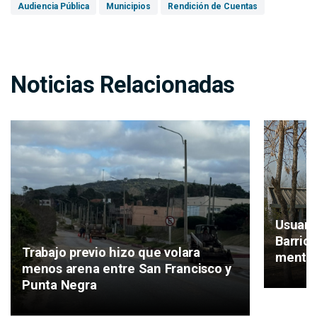
Audiencia Pública
Municipios
Rendición de Cuentas
Noticias Relacionadas
Usuari
Barrio
Trabajo previo hizo que volara
mental
menos arena entre San Francisco y
Punta Negra