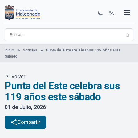
Pasar
al
contenido
Institucional
Municipios
Descubre Maldonado
Comunicación
Servicios
Guía De Trámites
Ver Noticias
principal
Inicio
Noticias
Punta del Este Celebra Sus 119 Años Este
Sábado
Volver
Punta del Este celebra sus
119 años este sábado
01 de Julio, 2026
share
Compartir