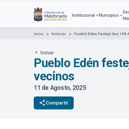
Pasar
al
De
contenido
Institucional
Municipios
Ma
principal
Inicio
Noticias
Pueblo Edén Festejó Sus 108 
Volver
Pueblo Edén feste
vecinos
11 de Agosto, 2025
share
Compartir