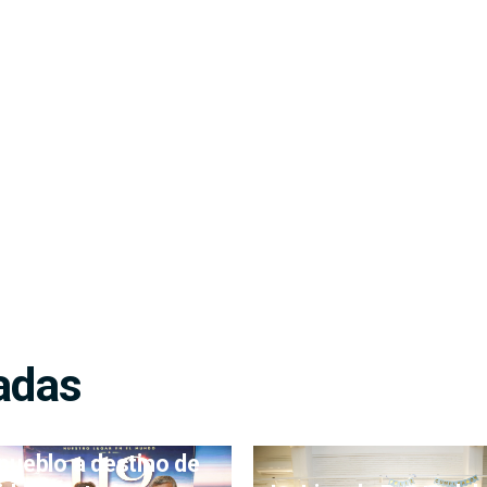
adas
pueblo a destino de