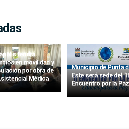
adas
iápolis tendrá
bios en movilidad y
Municipio de Punta d
culación por obra de
Este será sede del "I
Asistencial Médica
Encuentro por la Paz