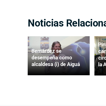
Noticias Relacion
Pir
Bernárdez se
cam
desempeña como
cir
alcaldesa (i) de Aiguá
la 