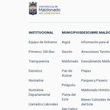
INSTITUCIONAL
MUNICIPIOS
DESCUBRE MALD
Equipo de Gobierno
Aiguá
Información para el 
Primeros 100 días
Garzón
Atracciones Turísti
Transparencia
Maldonado
Descubriendo Mal
Decretos
Pan de
Playas
Azúcar
Normativa
Parques y Paseos
Piriápolis
Normativa
Maldonado Históri
Departamental
Punta del
Este
Bienes Culturales d
Llamados Laborales
del Este
San Carlos