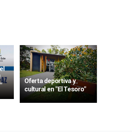
Mujeres 
aigüens
el
particip
I
Oferta deportiva y
y Sabere
"
cultural en "El Tesoro"