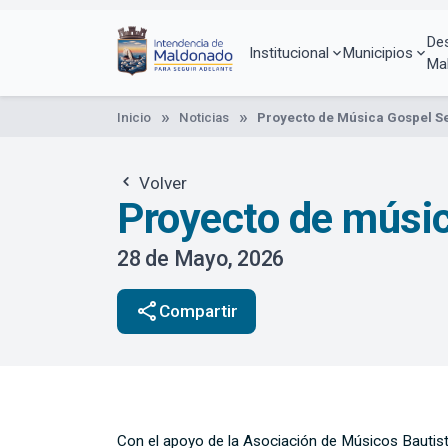
Pasar
al
De
contenido
Institucional
Municipios
Ma
principal
Inicio
Noticias
Proyecto de Música Gospel S
Volver
Proyecto de músi
28 de Mayo, 2026
share
Compartir
Con el apoyo de la Asociación de Músicos Bautista