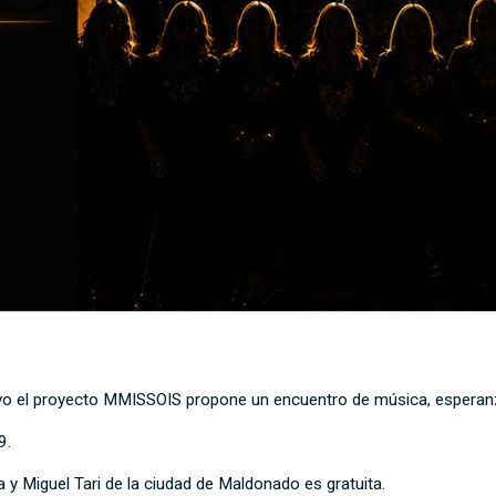
o el proyecto MMISSOIS propone un encuentro de música, esperanza 
9.
 y Miguel Tari de la ciudad de Maldonado es gratuita.