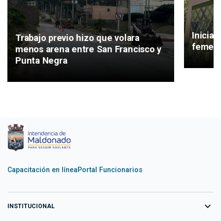
Inicia 
Trabajo previo hizo que volara
femeni
menos arena entre San Francisco y
Punta Negra
Capacitación en línea
Portal Funcionarios
expand_more
INSTITUCIONAL