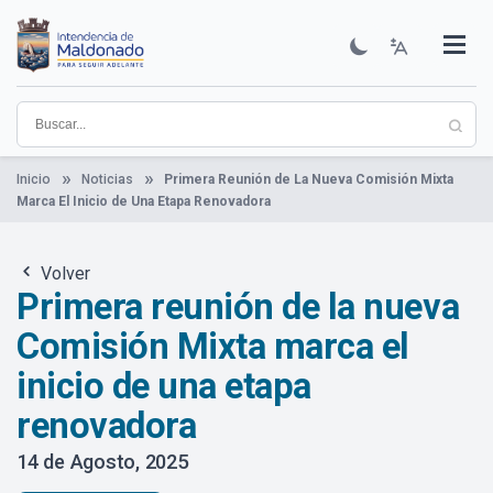
Pasar
al
contenido
Institucional
Municipios
Descubre Maldonado
Comunicación
Servicios
Guía De Trámites
Ver Noticias
principal
Inicio
Noticias
Primera Reunión de La Nueva Comisión Mixta
Marca El Inicio de Una Etapa Renovadora
Volver
Primera reunión de la nueva
Comisión Mixta marca el
inicio de una etapa
renovadora
14 de Agosto, 2025