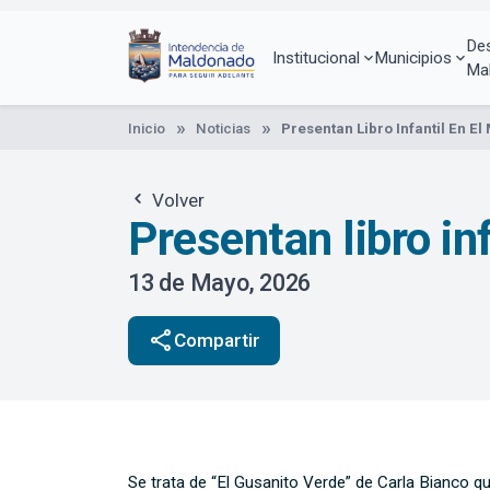
Pasar
al
De
contenido
Institucional
Municipios
Ma
principal
Inicio
Noticias
Presentan Libro Infantil En El
Volver
Presentan libro in
13 de Mayo, 2026
share
Compartir
Se trata de “El Gusanito Verde” de Carla Bianco q