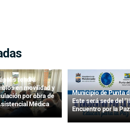
adas
iápolis tendrá
bios en movilidad y
Municipio de Punta d
culación por obra de
Este será sede del "I
Asistencial Médica
Encuentro por la Paz