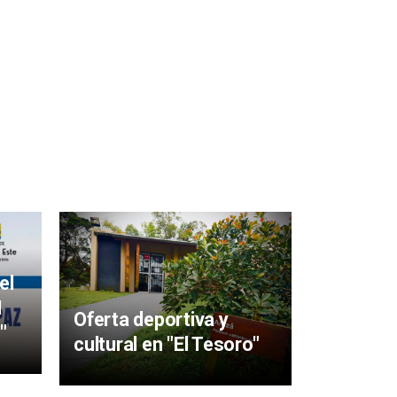
Mujeres 
aigüens
el
particip
I
Oferta deportiva y
y Sabere
"
cultural en "El Tesoro"