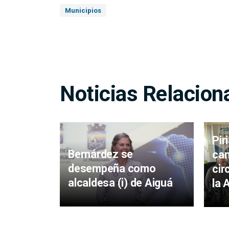
Municipios
Noticias Relacion
Pir
Bernárdez se
cam
desempeña como
cir
alcaldesa (i) de Aiguá
la 