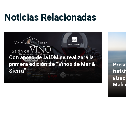
Noticias Relacionadas
Con apoyo de la IDM se realizará la
primera edición de “Vinos de Mar &
Presen
Sierra”
turíst
atracti
Maldo