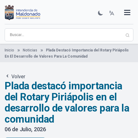
Pasar
al
contenido
Institucional
Municipios
Descubre Maldonado
Comunicación
Servicios
Guía De Trámites
Ver Noticias
principal
Inicio
Noticias
Plada Destacó Importancia del Rotary Piriápolis
En El Desarrollo de Valores Para La Comunidad
Volver
Plada destacó importancia
del Rotary Piriápolis en el
desarrollo de valores para la
comunidad
06 de Julio, 2026