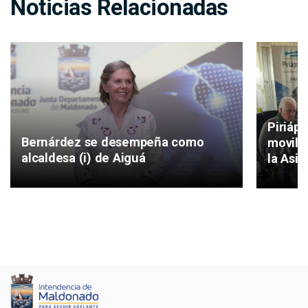
Noticias Relacionadas
Piriáp
Bernárdez se desempeña como
movilid
alcaldesa (i) de Aiguá
la Asis