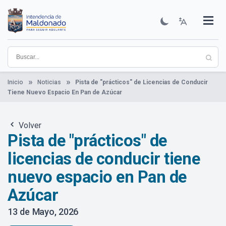
Pasar
al
contenido
Institucional
Municipios
Descubre Maldonado
Comunicación
Servicios
Guía De Trámites
Ver Noticias
principal
Inicio
Noticias
Pista de "prácticos" de Licencias de Conducir
Tiene Nuevo Espacio En Pan de Azúcar
Volver
Pista de "prácticos" de
licencias de conducir tiene
nuevo espacio en Pan de
Azúcar
13 de Mayo, 2026