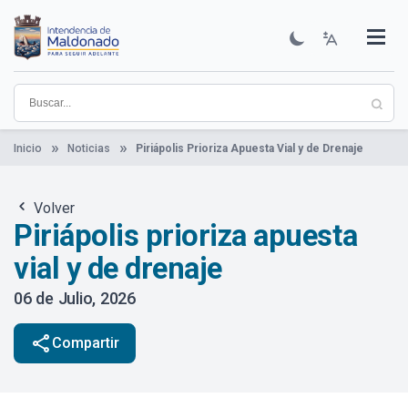
Pasar
al
contenido
Institucional
Municipios
Descubre Maldonado
Comunicación
Servicios
Guía De Trámites
Ver Noticias
principal
Inicio
Noticias
Piriápolis Prioriza Apuesta Vial y de Drenaje
Volver
Piriápolis prioriza apuesta
vial y de drenaje
06 de Julio, 2026
share
Compartir