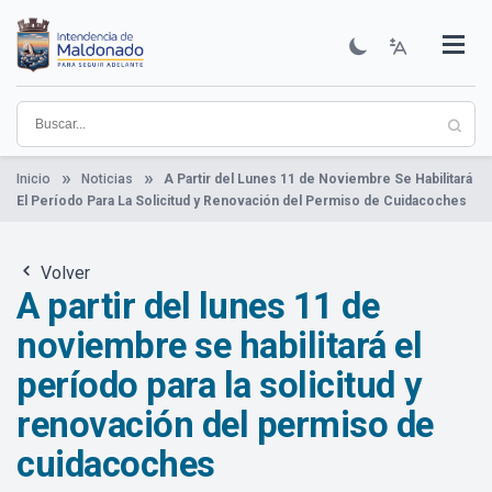
Pasar
al
contenido
Institucional
Municipios
Descubre Maldonado
Comunicación
Servicios
Guía De Trámites
Ver Noticias
principal
Inicio
Noticias
A Partir del Lunes 11 de Noviembre Se Habilitará
El Período Para La Solicitud y Renovación del Permiso de Cuidacoches
Volver
A partir del lunes 11 de
noviembre se habilitará el
período para la solicitud y
renovación del permiso de
cuidacoches