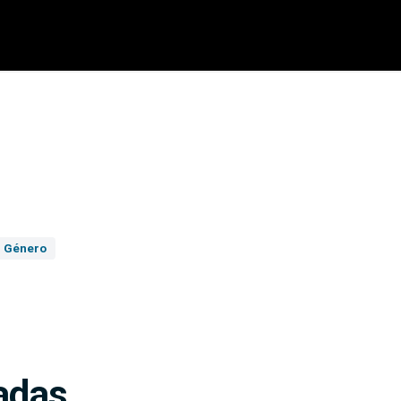
Género
adas