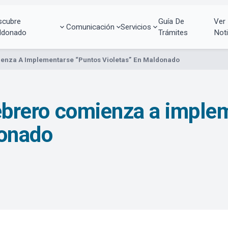
scubre
Guía De
Ver
Comunicación
Servicios
ldonado
Trámites
Noti
mienza A Implementarse “Puntos Violetas” En Maldonado
 febrero comienza a impl
donado