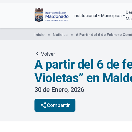
Pasar
al
De
contenido
Institucional
Municipios
Ma
principal
Inicio
Noticias
A Partir del 6 de Febrero Co
Volver
A partir del 6 de
Violetas” en Mal
30 de Enero, 2026
share
Compartir