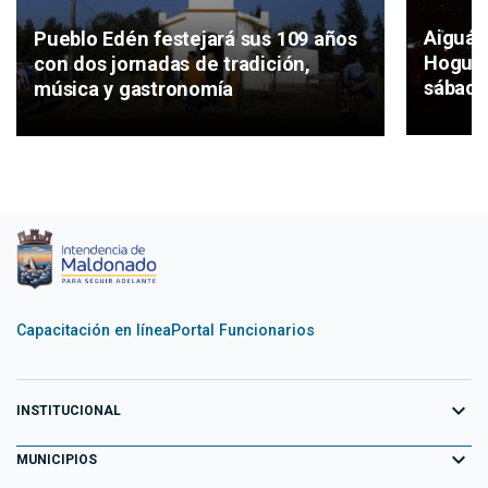
Aiguá c
Pueblo Edén festejará sus 109 años
Hoguer
con dos jornadas de tradición,
sábado
música y gastronomía
Capacitación en línea
Portal Funcionarios
expand_more
INSTITUCIONAL
expand_more
Equipo de Gobierno
MUNICIPIOS