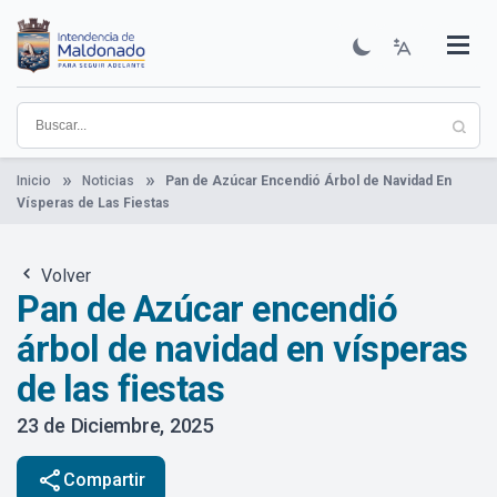
Pasar
al
contenido
Institucional
Municipios
Descubre Maldonado
Comunicación
Servicios
Guía De Trámites
Ver Noticias
principal
Inicio
Noticias
Pan de Azúcar Encendió Árbol de Navidad En
Vísperas de Las Fiestas
Volver
Pan de Azúcar encendió
árbol de navidad en vísperas
de las fiestas
23 de Diciembre, 2025
share
Compartir