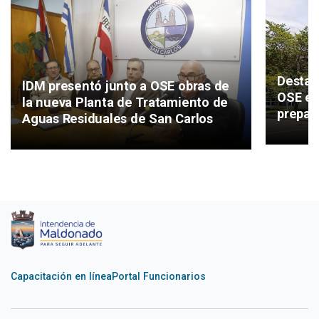
Destac
IDM presentó junto a OSE obras de
OSE e 
la nueva Planta de Tratamiento de
prepar
Aguas Residuales de San Carlos
Capacitación en línea
Portal Funcionarios