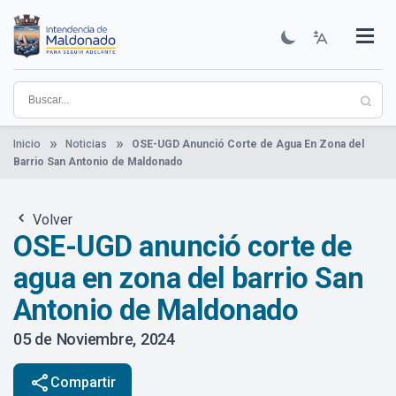
Pasar
al
contenido
Institucional
Municipios
Descubre Maldonado
Comunicación
Servicios
Guía De Trámites
Ver Noticias
principal
Inicio
Noticias
OSE-UGD Anunció Corte de Agua En Zona del
Barrio San Antonio de Maldonado
Volver
OSE-UGD anunció corte de
agua en zona del barrio San
Antonio de Maldonado
05 de Noviembre, 2024
share
Compartir