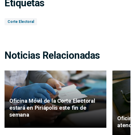
Etiquetas
Corte Electoral
Noticias Relacionadas
Oficina Móvil de la Corte Electoral
estará en Piriápolis este fin de
semana
Oficina
atende