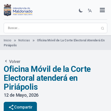
Pasar
al
contenido
Institucional
Municipios
Descubre Maldonado
Comunicación
Servicios
Guía De Trámites
Ver Noticias
principal
Inicio
Noticias
Oficina Móvil de La Corte Electoral Atenderá En
Piriápolis
Volver
Oficina Móvil de la Corte
Electoral atenderá en
Piriápolis
12 de Mayo, 2026
share
Compartir