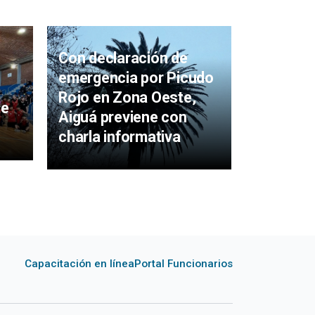
Avanzan
sobre fu
Con declaración de
en Piriáp
emergencia por Picudo
reunión 
Rojo en Zona Oeste,
te
Graña
Aiguá previene con
charla informativa
Capacitación en línea
Portal Funcionarios