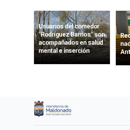
Usuarios del comedor
"Rodríguez Barrios" son
Rec
acompañados en salud
nad
mental e inserción
An