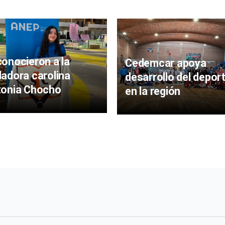
onocieron a la
Cedemcar apoya
adora carolina
desarrollo del depor
tonia Chocho
en la región