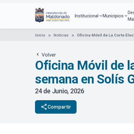
Pasar
al
De
contenido
Institucional
Municipios
Ma
principal
Inicio
Noticias
Oficina Móvil de La Corte Ele
Volver
Oficina Móvil de l
semana en Solís 
24 de Junio, 2026
share
Compartir