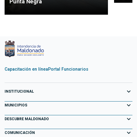
Punta Negra
Capacitación en línea
Portal Funcionarios
expand_more
INSTITUCIONAL
expand_more
Equipo de Gobierno
MUNICIPIOS
Primeros 100 días
expand_more
Aiguá
DESCUBRE MALDONADO
Transparencia
Garzón
expand_more
Información para el Turista
COMUNICACIÓN