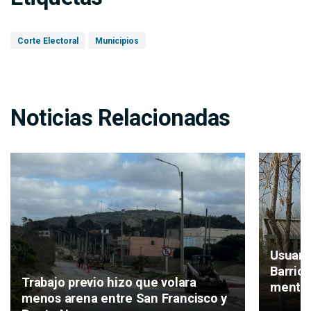
Corte Electoral
Municipios
Noticias Relacionadas
Usuari
Barrio
Trabajo previo hizo que volara
mental
menos arena entre San Francisco y