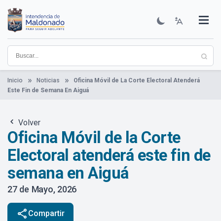
Pasar
al
contenido
Institucional
Municipios
Descubre Maldonado
Comunicación
Servicios
Guía De Trámites
Ver Noticias
principal
Inicio
Noticias
Oficina Móvil de La Corte Electoral Atenderá
Este Fin de Semana En Aiguá
Volver
Oficina Móvil de la Corte
Electoral atenderá este fin de
semana en Aiguá
27 de Mayo, 2026
share
Compartir