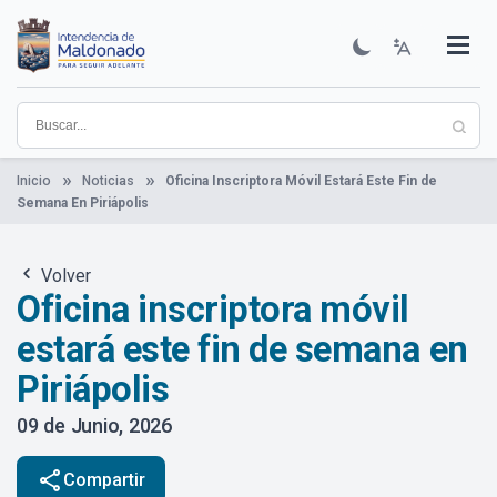
Pasar
al
contenido
Institucional
Municipios
Descubre Maldonado
Comunicación
Servicios
Guía De Trámites
Ver Noticias
principal
Inicio
Noticias
Oficina Inscriptora Móvil Estará Este Fin de
Semana En Piriápolis
Volver
Oficina inscriptora móvil
estará este fin de semana en
Piriápolis
09 de Junio, 2026
share
Compartir