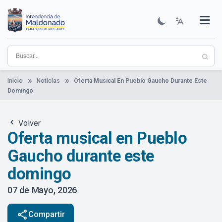
Pasar
al
contenido
Institucional
Municipios
Descubre Maldonado
Comunicación
Servicios
Guía De Trámites
Ver Noticias
principal
Inicio
Noticias
Oferta Musical En Pueblo Gaucho Durante Este
Domingo
Volver
Oferta musical en Pueblo
Gaucho durante este
domingo
07 de Mayo, 2026
share
Compartir