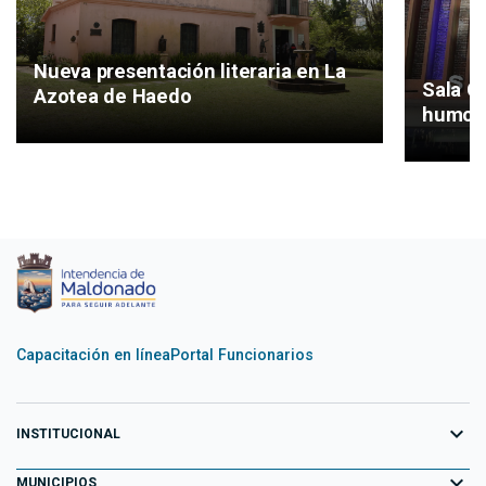
Nueva presentación literaria en La
Sala C
Azotea de Haedo
humor 
Capacitación en línea
Portal Funcionarios
expand_more
INSTITUCIONAL
expand_more
Equipo de Gobierno
MUNICIPIOS