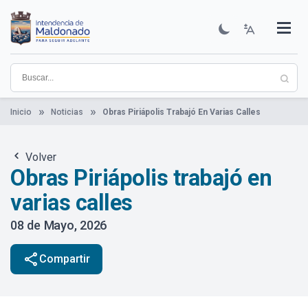
Pasar
al
contenido
Institucional
Municipios
Descubre Maldonado
Comunicación
Servicios
Guía De Trámites
Ver Noticias
principal
Inicio
Noticias
Obras Piriápolis Trabajó En Varias Calles
Volver
Obras Piriápolis trabajó en
varias calles
08 de Mayo, 2026
share
Compartir