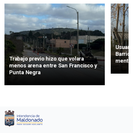
Usuari
Barrio
Trabajo previo hizo que volara
mental
menos arena entre San Francisco y
Punta Negra