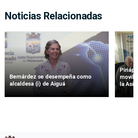
Noticias Relacionadas
Piriáp
Bernárdez se desempeña como
movilid
alcaldesa (i) de Aiguá
la Asis