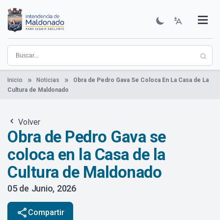
Pasar
al
contenido
Institucional
Municipios
Descubre Maldonado
Comunicación
Servicios
Guía De Trámites
Ver Noticias
principal
Inicio
Noticias
Obra de Pedro Gava Se Coloca En La Casa de La
Cultura de Maldonado
Volver
Obra de Pedro Gava se
coloca en la Casa de la
Cultura de Maldonado
05 de Junio, 2026
share
Compartir