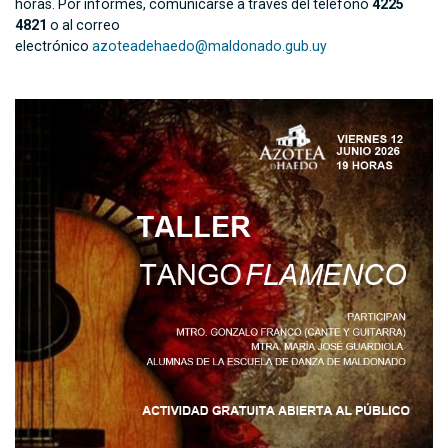
horas. Por informes, comunicarse a través del teléfono
4225
4821
o al correo
electrónico
azoteadehaedo@maldonado.gub.uy