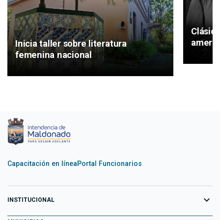
Clásic
americ
Inicia taller sobre literatura
femenina nacional
Capacitación en línea
Portal Funcionarios
expand_more
INSTITUCIONAL
Equipo de Gobierno