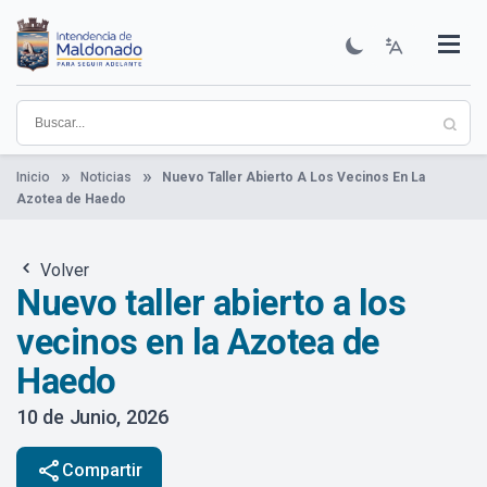
Pasar
al
contenido
Institucional
Municipios
Descubre Maldonado
Comunicación
Servicios
Guía De Trámites
Ver Noticias
principal
Inicio
Noticias
Nuevo Taller Abierto A Los Vecinos En La
Azotea de Haedo
Volver
Nuevo taller abierto a los
vecinos en la Azotea de
Haedo
10 de Junio, 2026
share
Compartir