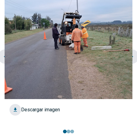
chevron_left
navigate_next
Descargar imagen