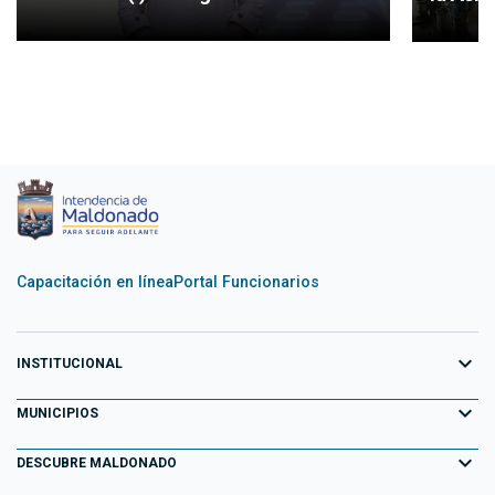
Capacitación en línea
Portal Funcionarios
expand_more
INSTITUCIONAL
expand_more
Equipo de Gobierno
MUNICIPIOS
Primeros 100 días
expand_more
Aiguá
DESCUBRE MALDONADO
Transparencia