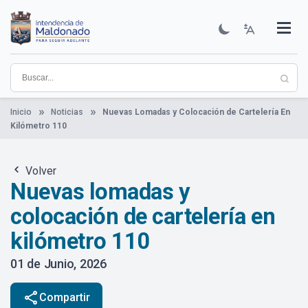
Pasar
al
contenido
Institucional
Municipios
Descubre Maldonado
Comunicación
Servicios
Guía De Trámites
Ver Noticias
principal
Inicio
Noticias
Nuevas Lomadas y Colocación de Cartelería En
Kilómetro 110
Volver
Nuevas lomadas y
colocación de cartelería en
kilómetro 110
01 de Junio, 2026
share
Compartir