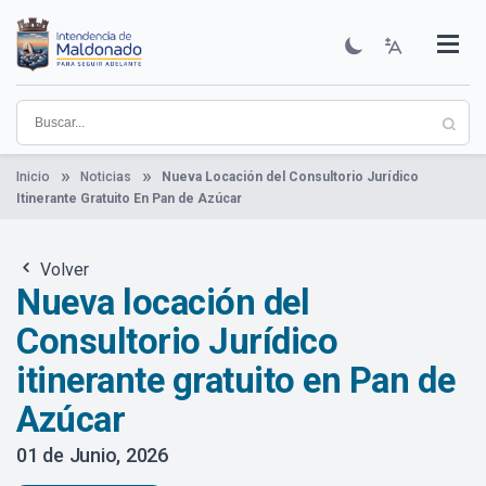
Pasar
al
contenido
Institucional
Municipios
Descubre Maldonado
Comunicación
Servicios
Guía De Trámites
Ver Noticias
principal
Inicio
Noticias
Nueva Locación del Consultorio Jurídico
Itinerante Gratuito En Pan de Azúcar
Volver
Nueva locación del
Consultorio Jurídico
itinerante gratuito en Pan de
Azúcar
01 de Junio, 2026