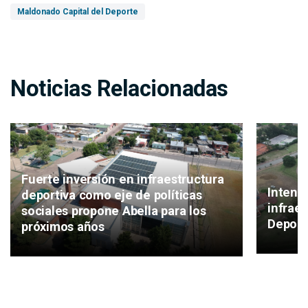
Maldonado Capital del Deporte
Noticias Relacionadas
Fuerte inversión en infraestructura
Intend
deportiva como eje de políticas
infrae
sociales propone Abella para los
Deport
próximos años