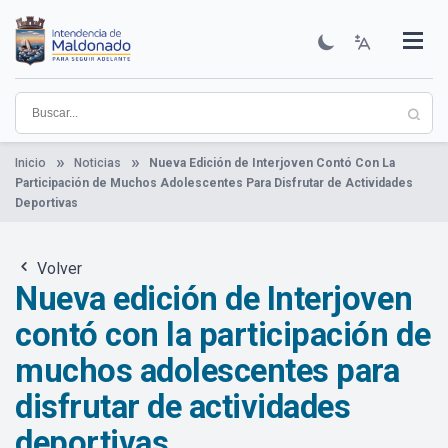
Pasar
al
contenido
Institucional
Municipios
Descubre Maldonado
Comunicación
Servicios
Guía De Trámites
Ver Noticias
principal
Inicio
Noticias
Nueva Edición de Interjoven Contó Con La
Participación de Muchos Adolescentes Para Disfrutar de Actividades
Deportivas
Volver
Nueva edición de Interjoven
contó con la participación de
muchos adolescentes para
disfrutar de actividades
deportivas