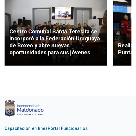
Centro Comunal Santa Teresita se
incorporó a la Federación Uruguaya
de Boxeo y abre nuevas
Realiz
oportunidades para sus jóvenes
Punta 
Capacitación en línea
Portal Funcionarios