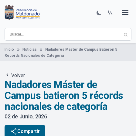
Pasar
al
contenido
Institucional
Municipios
Descubre Maldonado
Comunicación
Servicios
Guía De Trámites
Ver Noticias
principal
Inicio
Noticias
Nadadores Máster de Campus Batieron 5
Récords Nacionales de Categoría
Volver
Nadadores Máster de
Campus batieron 5 récords
nacionales de categoría
02 de Junio, 2026
share
Compartir