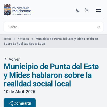
Pasar
al
contenido
Institucional
Municipios
Descubre Maldonado
Comunicación
Servicios
Guía De Trámites
Ver Noticias
principal
Inicio
Noticias
Municipio de Punta del Este y Mides Hablaron
Sobre La Realidad Social Local
Volver
Municipio de Punta del Este
y Mides hablaron sobre la
realidad social local
10 de Abril, 2026
share
Compartir