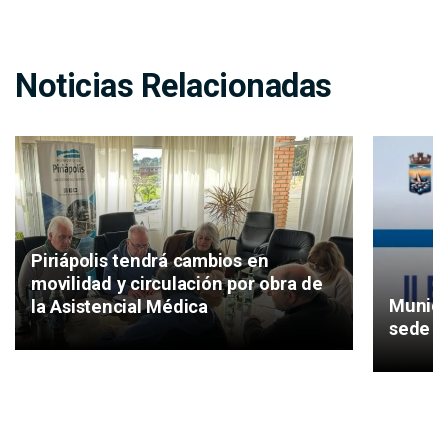
Noticias Relacionadas
Piriápolis tendrá cambios en
movilidad y circulación por obra de
Munici
la Asistencial Médica
sede de